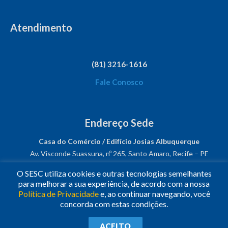
Atendimento
(81) 3216-1616
Fale Conosco
Endereço Sede
Casa do Comércio / Edifício Josias Albuquerque
Av. Visconde Suassuna, nº 265, Santo Amaro, Recife – PE
CEP: 50050-540
O SESC utiliza cookies e outras tecnologias semelhantes
CNPJ: 03.482.931/0001-61
para melhorar a sua experiência, de acordo com a nossa
Política de Privacidade
e, ao continuar navegando, você
Siga-nos!
concorda com estas condições.
© 2023
•
Todos os Direitos Reservados.
•
Conheça o
Sesc
ACEITO