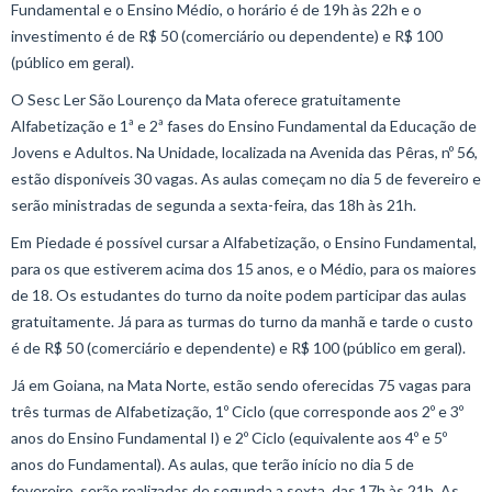
Fundamental e o Ensino Médio, o horário é de 19h às 22h e o
investimento é de R$ 50 (comerciário ou dependente) e R$ 100
(público em geral).
O Sesc Ler São Lourenço da Mata oferece gratuitamente
Alfabetização e 1ª e 2ª fases do Ensino Fundamental da Educação de
Jovens e Adultos. Na Unidade, localizada na Avenida das Pêras, nº 56,
estão disponíveis 30 vagas. As aulas começam no dia 5 de fevereiro e
serão ministradas de segunda a sexta-feira, das 18h às 21h.
Em Piedade é possível cursar a Alfabetização, o Ensino Fundamental,
para os que estiverem acima dos 15 anos, e o Médio, para os maiores
de 18. Os estudantes do turno da noite podem participar das aulas
gratuitamente. Já para as turmas do turno da manhã e tarde o custo
é de R$ 50 (comerciário e dependente) e R$ 100 (público em geral).
Já em Goiana, na Mata Norte, estão sendo oferecidas 75 vagas para
três turmas de Alfabetização, 1º Ciclo (que corresponde aos 2º e 3º
anos do Ensino Fundamental I) e 2º Ciclo (equivalente aos 4º e 5º
anos do Fundamental). As aulas, que terão início no dia 5 de
fevereiro, serão realizadas de segunda a sexta, das 17h às 21h. As