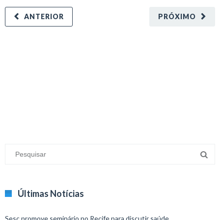
ANTERIOR
PRÓXIMO
minecraft modları
adana sigorta
oyun modları
Últimas Notícias
Sesc promove seminário no Recife para discutir saúde