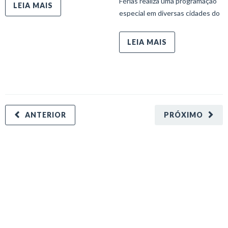
Férias realiza uma programação
LEIA MAIS
especial em diversas cidades do
LEIA MAIS
ANTERIOR
PRÓXIMO
minecraft modları
adana sigorta
oyun modları