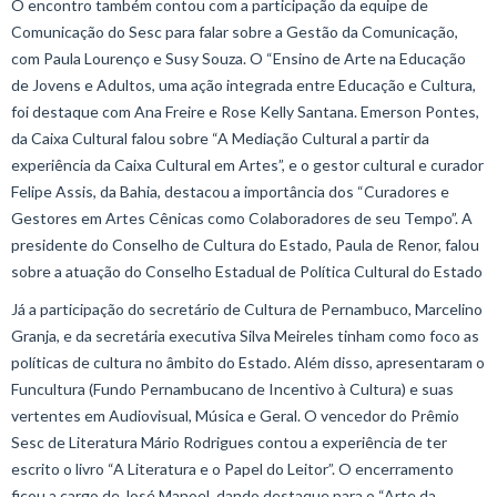
O encontro também contou com a participação da equipe de
Comunicação do Sesc para falar sobre a Gestão da Comunicação,
com Paula Lourenço e Susy Souza. O “Ensino de Arte na Educação
de Jovens e Adultos, uma ação integrada entre Educação e Cultura,
foi destaque com Ana Freire e Rose Kelly Santana. Emerson Pontes,
da Caixa Cultural falou sobre “A Mediação Cultural a partir da
experiência da Caixa Cultural em Artes”, e o gestor cultural e curador
Felipe Assis, da Bahia, destacou a importância dos “Curadores e
Gestores em Artes Cênicas como Colaboradores de seu Tempo”. A
presidente do Conselho de Cultura do Estado, Paula de Renor, falou
sobre a atuação do Conselho Estadual de Política Cultural do Estado
Já a participação do secretário de Cultura de Pernambuco, Marcelino
Granja, e da secretária executiva Silva Meireles tinham como foco as
políticas de cultura no âmbito do Estado. Além disso, apresentaram o
Funcultura (Fundo Pernambucano de Incentivo à Cultura) e suas
vertentes em Audiovisual, Música e Geral. O vencedor do Prêmio
Sesc de Literatura Mário Rodrigues contou a experiência de ter
escrito o livro “A Literatura e o Papel do Leitor”. O encerramento
ficou a cargo de José Manoel, dando destaque para o “Arte da