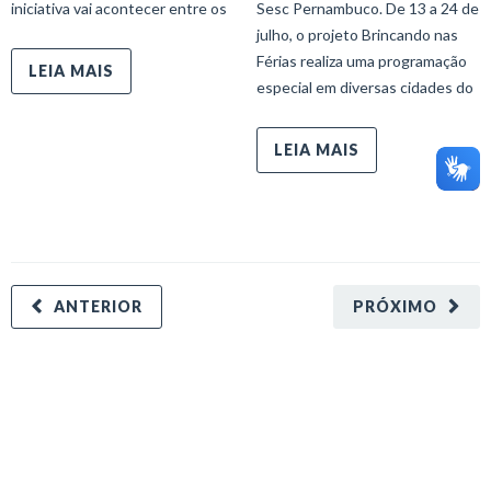
iniciativa vai acontecer entre os
Sesc Pernambuco. De 13 a 24 de
julho, o projeto Brincando nas
Férias realiza uma programação
LEIA MAIS
especial em diversas cidades do
LEIA MAIS
ANTERIOR
PRÓXIMO
minecraft modları
adana sigorta
oyun modları