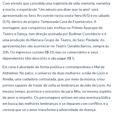
Com enredo que consolida uma trajetória de vida, memória, narrativa
e morte, o espetáculo “Um minuto pra dizer que te amo” será
apresentado no Sesc Arcoverde nesta sexta-feira (4/5) e no sábado
(5/5), dentro do projeto Temporada Casa de Espetáculos. A
montagem, que conquistou seis troféus no Prêmio Apacepe de
Teatro e Dança, tem direção assinada por Rudimar Constâncio e é
uma produção do Matraca Grupo de Teatro, do Sesc Piedade. As
apresentações vão acontecer no Teatro Geraldo Barros, sempre às
20h. Os ingressos custam R$ 10, mas os comerciários e seus
dependentes têm desconto e vão pagar R$ 5.
Em cena é abordado de forma poética e contemporânea o Mal de
Alzheimer. No palco, o universo de duas mulheres: a mãe de Lúcio e
Amélia, uma cuidadora contratada, que, por meio da música, criou
pontes capazes de trazer de volta as lembranças da mãe de Lúcio. Ao
mesmo tempo, acontece o encontro de pai e filho, no mesmo espírito
de amor e respeito. Os personagens entram em uma aventura lúdica
em busca das melhores lembranças e se deparam com conflitos e a
certeza que só o amor transforma a adversidade da doença.