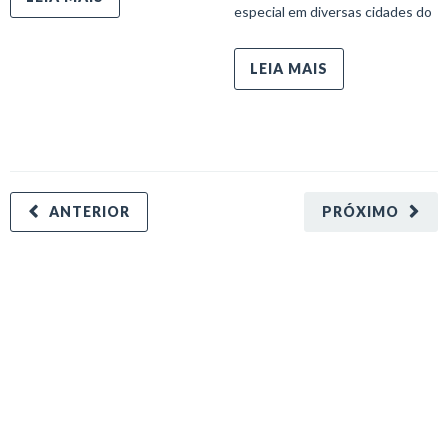
especial em diversas cidades do
LEIA MAIS
ANTERIOR
PRÓXIMO
minecraft modları
adana sigorta
oyun modları