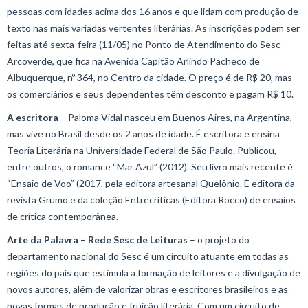
pessoas com idades acima dos 16 anos e que lidam com produção de
texto nas mais variadas vertentes literárias. As inscrições podem ser
feitas até sexta-feira (11/05) no Ponto de Atendimento do Sesc
Arcoverde, que fica na Avenida Capitão Arlindo Pacheco de
Albuquerque, nº 364, no Centro da cidade. O preço é de R$ 20, mas
os comerciários e seus dependentes têm desconto e pagam R$ 10.
A escritora
– Paloma Vidal nasceu em Buenos Aires, na Argentina,
mas vive no Brasil desde os 2 anos de idade. É escritora e ensina
Teoria Literária na Universidade Federal de São Paulo. Publicou,
entre outros, o romance “Mar Azul” (2012). Seu livro mais recente é
“Ensaio de Voo” (2017, pela editora artesanal Quelônio. É editora da
revista Grumo e da coleção Entrecríticas (Editora Rocco) de ensaios
de crítica contemporânea.
Arte da Palavra – Rede Sesc de Leituras
– o projeto do
departamento nacional do Sesc é um circuito atuante em todas as
regiões do país que estimula a formação de leitores e a divulgação de
novos autores, além de valorizar obras e escritores brasileiros e as
novas formas de produção e fruição literária. Com um circuito de