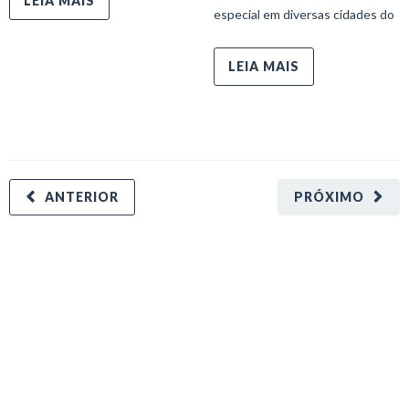
LEIA MAIS
especial em diversas cidades do
LEIA MAIS
ANTERIOR
PRÓXIMO
minecraft modları
adana sigorta
oyun modları