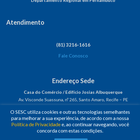
Departamento Regional em Pernambuco
Atendimento
(81) 3216-1616
Fale Conosco
Endereço Sede
Casa do Comércio / Edifício Josias Albuquerque
Av. Visconde Suassuna, nº 265, Santo Amaro, Recife – PE
CEP: 50050-540
O SESC utiliza cookies e outras tecnologias semelhantes
CNPJ: 03.482.931/0001-61
para melhorar a sua experiência, de acordo com a nossa
Política de Privacidade
e, ao continuar navegando, você
Siga-nos!
concorda com estas condições.