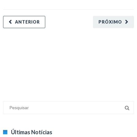
ANTERIOR
PRÓXIMO
minecraft modları
adana sigorta
oyun modları
Últimas Notícias