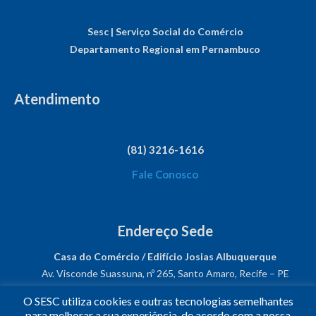
Sesc | Serviço Social do Comércio
Departamento Regional em Pernambuco
Atendimento
(81) 3216-1616
Fale Conosco
Endereço Sede
Casa do Comércio / Edifício Josias Albuquerque
Av. Visconde Suassuna, nº 265, Santo Amaro, Recife – PE
CEP: 50050-540
O SESC utiliza cookies e outras tecnologias semelhantes
CNPJ: 03.482.931/0001-61
para melhorar a sua experiência, de acordo com a nossa