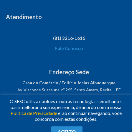
Atendimento
(81) 3216-1616
Fale Conosco
Endereço Sede
Casa do Comércio / Edifício Josias Albuquerque
Av. Visconde Suassuna, nº 265, Santo Amaro, Recife – PE
CEP: 50050-540
O SESC utiliza cookies e outras tecnologias semelhantes
CNPJ: 03.482.931/0001-61
para melhorar a sua experiência, de acordo com a nossa
Política de Privacidade
e, ao continuar navegando, você
Siga-nos!
concorda com estas condições.
© 2023
•
Todos os Direitos Reservados.
•
Conheça o
Sesc
ACEITO