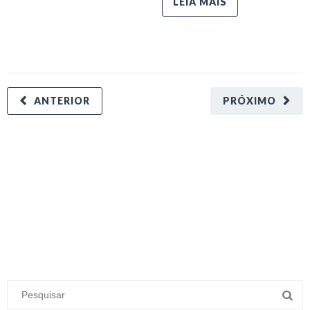
LEIA MAIS
ANTERIOR
PRÓXIMO
minecraft modları
adana sigorta
oyun modları