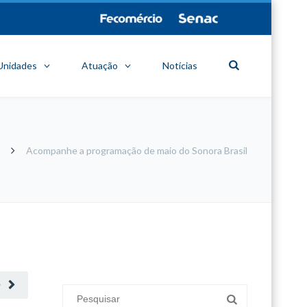
Unidades
Atuação
Notícias
Acompanhe a programação de maio do Sonora Brasil
minecraft modları
adana sigorta
oyun modları
O