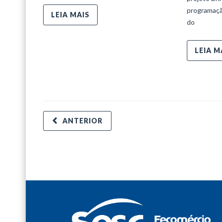
programaçã
LEIA MAIS
do
LEIA M
ANTERIOR