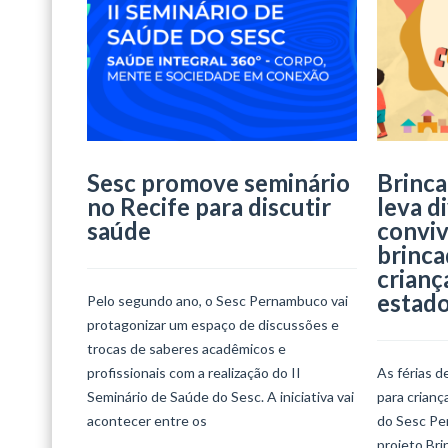
Sesc promove seminário
Brinca
no Recife para discutir
leva d
saúde
conviv
brinca
crianç
estad
Pelo segundo ano, o Sesc Pernambuco vai
protagonizar um espaço de discussões e
trocas de saberes acadêmicos e
profissionais com a realização do II
As férias d
Seminário de Saúde do Sesc. A iniciativa vai
para crian
acontecer entre os
do Sesc Per
projeto Bri