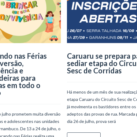
ndo nas Férias
Caruaru se prepara p
iversão,
sediar etapa do Circu
ência e
Sesc de Corridas
deiras para
as em todo o
o
Há menos de um mês de sua realizaçã
etapa Caruaru do Circuito Sesc de C
já movimenta os bastidores entre os
e julho prometem muita diversão
adeptos das provas de rua. Marcada 
ças e adolescentes nas unidades
dia 26 de julho, prova será
nambuco. De 13 a 24 de julho, o
ncando nas Férias realiza uma