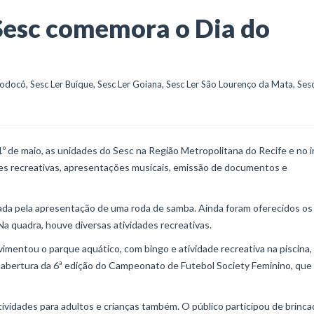
 Sesc comemora o Dia do
Bodocó
, 
Sesc Ler Buíque
, 
Sesc Ler Goiana
, 
Sesc Ler São Lourenço da Mata
, 
Sesc
º de maio, as unidades do Sesc na Região Metropolitana do Recife e no i
es recreativas, apresentações musicais, emissão de documentos e
ada pela apresentação de uma roda de samba. Ainda foram oferecidos os
 Na quadra, houve diversas atividades recreativas.
mentou o parque aquático, com bingo e atividade recreativa na piscina,
abertura da 6ª edição do Campeonato de Futebol Society Feminino, que
idades para adultos e crianças também. O público participou de brinca