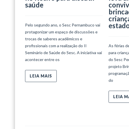
saúde
conviv
brinca
crianç
estad
Pelo segundo ano, o Sesc Pernambuco vai
protagonizar um espaço de discussões e
trocas de saberes acadêmicos e
profissionais com a realização do II
As férias d
Seminário de Saúde do Sesc. A iniciativa vai
para crian
acontecer entre os
do Sesc Per
projeto Bri
programaçã
LEIA MAIS
do
LEIA M