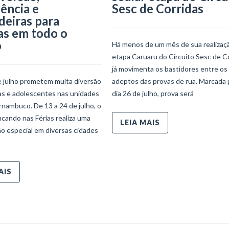
ência e
Sesc de Corridas
deiras para
as em todo o
o
Há menos de um mês de sua realizaçã
etapa Caruaru do Circuito Sesc de C
já movimenta os bastidores entre os
e julho prometem muita diversão
adeptos das provas de rua. Marcada 
ças e adolescentes nas unidades
dia 26 de julho, prova será
nambuco. De 13 a 24 de julho, o
ncando nas Férias realiza uma
LEIA MAIS
o especial em diversas cidades
AIS