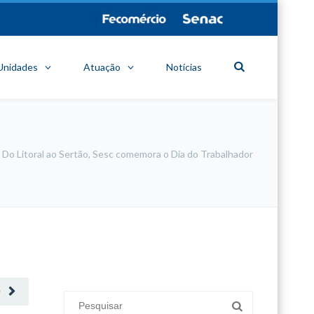
Unidades
Atuação
Notícias
Do Litoral ao Sertão, Sesc comemora o Dia do Trabalhador
minecraft modları
adana sigorta
oyun modları
O