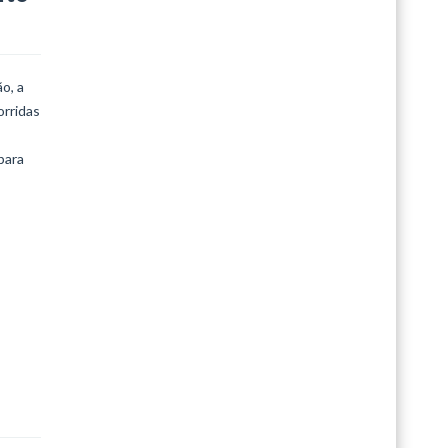
o, a
orridas
para