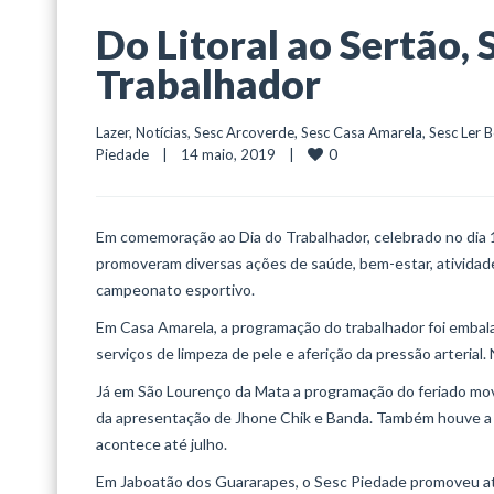
Do Litoral ao Sertão,
Trabalhador
Lazer
, 
Notícias
, 
Sesc Arcoverde
, 
Sesc Casa Amarela
, 
Sesc Ler 
0
Piedade
    |    14 maio, 2019    |    
Em comemoração ao Dia do Trabalhador, celebrado no dia 1
promoveram diversas ações de saúde, bem-estar, atividad
campeonato esportivo.
Em Casa Amarela, a programação do trabalhador foi embal
serviços de limpeza de pele e aferição da pressão arterial.
Já em São Lourenço da Mata a programação do feriado movi
da apresentação de Jhone Chik e Banda. Também houve a 
acontece até julho.
Em Jaboatão dos Guararapes, o Sesc Piedade promoveu ativ