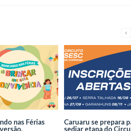
ndo nas Férias
Caruaru se prepara p
iversão,
sediar etapa do Circu