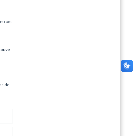
ceu um
 houve
os de