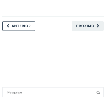
ANTERIOR
PRÓXIMO
minecraft modları
adana sigorta
oyun modları