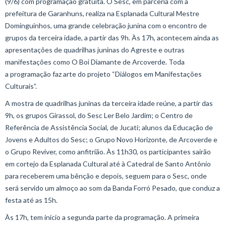
(9/6) com programação gratuita. O Sesc, em parceria com a
prefeitura de Garanhuns, realiza na Esplanada Cultural Mestre
Dominguinhos, uma grande celebração junina com o encontro de
grupos da terceira idade, a partir das 9h. Às 17h, acontecem ainda as
apresentações de quadrilhas juninas do Agreste e outras
manifestações como O Boi Diamante de Arcoverde. Toda
a programação faz arte do projeto “Diálogos em Manifestações
Culturais”.
A mostra de quadrilhas juninas da terceira idade reúne, a partir das
9h, os grupos Girassol, do Sesc Ler Belo Jardim; o Centro de
Referência de Assistência Social, de Jucati; alunos da Educação de
Jovens e Adultos do Sesc; o Grupo Novo Horizonte, de Arcoverde e
o Grupo Reviver, como anfitrião. Às 11h30, os participantes sairão
em cortejo da Esplanada Cultural até à Catedral de Santo Antônio
para receberem uma bênção e depois, seguem para o Sesc, onde
será servido um almoço ao som da Banda Forró Pesado, que conduz a
festa até as 15h.
Às 17h, tem início a segunda parte da programação. A primeira