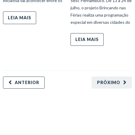
iniciativa vai acontecer entre os
Sesc Pernambuco. De 13 a 24 de
julho, o projeto Brincando nas
Férias realiza uma programação
LEIA MAIS
especial em diversas cidades do
LEIA MAIS
ANTERIOR
PRÓXIMO
minecraft modları
adana sigorta
oyun modları