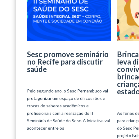
Sesc promove seminário
Brinca
no Recife para discutir
leva d
saúde
conviv
brinca
crianç
estad
Pelo segundo ano, o Sesc Pernambuco vai
protagonizar um espaço de discussões e
trocas de saberes acadêmicos e
profissionais com a realização do II
As férias d
Seminário de Saúde do Sesc. A iniciativa vai
para crian
acontecer entre os
do Sesc Per
projeto Bri