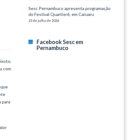
Sesc Pernambuco apresenta programação
do Festival Quariterê, em Caruaru
23 de julho de 2026
Facebook Sesc em
Pernambuco
ixoto,
ou com
 que
ete
a para
alor