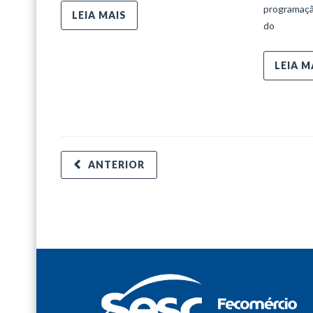
programaçã
LEIA MAIS
do
LEIA M
ANTERIOR