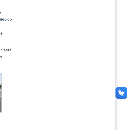
e
alecido
a
de
sc está
ra