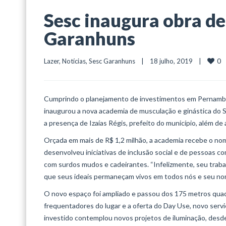
Sesc inaugura obra de
Garanhuns
0
Lazer
, 
Notícias
, 
Sesc Garanhuns
    |    18 julho, 2019    |    
Cumprindo o planejamento de investimentos em Pernambu
inaugurou a nova academia de musculação e ginástica do 
a presença de Izaías Régis, prefeito do município, além de
Orçada em mais de R$ 1,2 milhão, a academia recebe o no
desenvolveu iniciativas de inclusão social e de pessoas c
com surdos mudos e cadeirantes. “Infelizmente, seu traba
que seus ideais permaneçam vivos em todos nós e seu no
O novo espaço foi ampliado e passou dos 175 metros qua
frequentadores do lugar e a oferta do Day Use, novo servi
investido contemplou novos projetos de iluminação, desde 