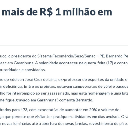
 mais de R$ 1 milhão em
co, o presidente do Sistema Fecomércio/Sesc/Senac – PE, Bernardo Pe
Sesc em Garanhuns. A solenidade aconteceu na quarta-feira (17) e cont
 autoridades e convidados.
me de Edelson José Cruz de Lima, ex-professor de esportes da unidade e
om deficiência. Entre os projetos, estavam campeonatos de vôlei e basqu
lho foi interrompido ao ser assassinado, mas esta homenagem é uma lut
me fique gravado em Garanhuns”, comenta Bernardo.
drados para 473, com expectativa de aumentar em 20% o volume de
ço que permite que visitantes pratiquem atividades em dias avulsos. O v
novas luminárias até a abertura de novas janelas, revestimento do piso,