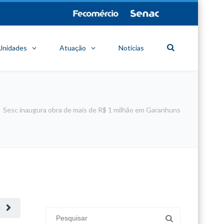
Unidades
Atuação
Notícias
Sesc inaugura obra de mais de R$ 1 milhão em Garanhuns
minecraft modları
adana sigorta
oyun modları
O