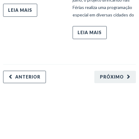
Férias realiza uma programação
LEIA MAIS
especial em diversas cidades do
LEIA MAIS
ANTERIOR
PRÓXIMO
minecraft modları
adana sigorta
oyun modları