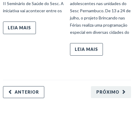
II Seminário de Saúde do Sesc. A
adolescentes nas unidades do
iniciativa vai acontecer entre os
Sesc Pernambuco. De 13 a 24 de
julho, o projeto Brincando nas
Férias realiza uma programação
LEIA MAIS
especial em diversas cidades do
LEIA MAIS
ANTERIOR
PRÓXIMO
minecraft modları
adana sigorta
oyun modları