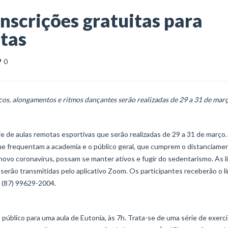
nscrições gratuitas para
otas
0
icos, alongamentos e ritmos dançantes serão realizadas de 29 a 31 de març
e de aulas remotas esportivas que serão realizadas de 29 a 31 de março.
que frequentam a academia e o público geral, que cumprem o distanciame
ovo coronavírus, possam se manter ativos e fugir do sedentarismo. As l
serão transmitidas pelo aplicativo Zoom. Os participantes receberão o l
p (87) 99629-2004.
público para uma aula de Eutonia, às 7h. Trata-se de uma série de exercí