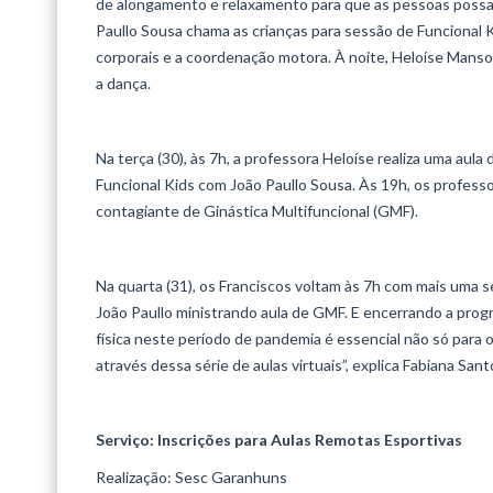
de alongamento e relaxamento para que as pessoas possa
Paullo Sousa chama as crianças para sessão de Funcional 
corporais e a coordenação motora. À noite, Heloíse Manso
a dança.
Na terça (30), às 7h, a professora Heloíse realiza uma aul
Funcional Kids com João Paullo Sousa. Às 19h, os profes
contagiante de Ginástica Multifuncional (GMF).
Na quarta (31), os Franciscos voltam às 7h com mais uma 
João Paullo ministrando aula de GMF. E encerrando a progr
física neste período de pandemia é essencial não só para 
através dessa série de aulas virtuais”, explica Fabiana Sa
Serviço: Inscrições para Aulas Remotas Esportivas
Realização: Sesc Garanhuns