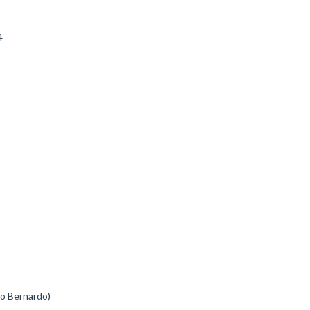
4
co Bernardo)