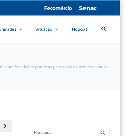
Unidades
Atuação
Notícias
s abre inscrições gratuitas para aulas esportivas remotas
minecraft modları
adana sigorta
oyun modları
O