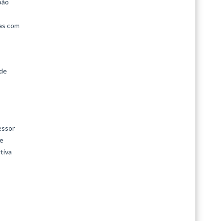
oão
ias com
 de
essor
de
tiva