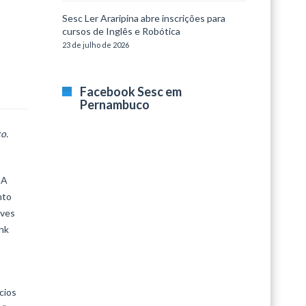
Sesc Ler Araripina abre inscrições para
cursos de Inglês e Robótica
23 de julho de 2026
Facebook Sesc em
Pernambuco
o.
 A
nto
ives
ink
cios