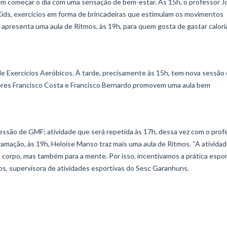
m começar o dia com uma sensação de bem-estar. Às 15h, o professor J
Kids, exercícios em forma de brincadeiras que estimulam os movimentos
 apresenta uma aula de Ritmos, às 19h, para quem gosta de gastar calor
a de Exercícios Aeróbicos. À tarde, precisamente às 15h, tem nova sessão
sores Francisco Costa e Francisco Bernardo promovem uma aula bem
sessão de GMF; atividade que será repetida às 17h, dessa vez com o prof
amação, às 19h, Heloíse Manso traz mais uma aula de Ritmos. “A ativida
o corpo, mas também para a mente. Por isso, incentivamos a prática espor
ntos, supervisora de atividades esportivas do Sesc Garanhuns.