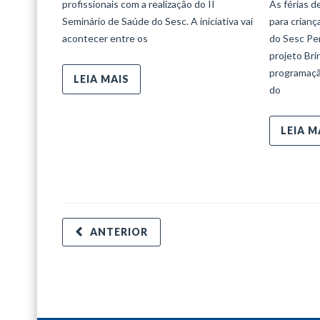
profissionais com a realização do II
As férias d
Seminário de Saúde do Sesc. A iniciativa vai
para crian
acontecer entre os
do Sesc Per
projeto Bri
programaçã
LEIA MAIS
do
LEIA M
ANTERIOR