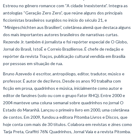
Estreou no gênero romance com “A cidade Inexistente”. Integra as
antologias “Geração Zero Zero”, que reúne alguns dos principais
ficcionistas brasileiros surgidos no início do século 21, e
“Minigeschichten aus Brasilien”, coletânea alemã que destaca alguns
dos mais importantes autores brasileiros de narrativas curtas.
Rezende Jr. também é jornalista e foi repórter especial de O Globo,
Jornal do Brasil, IstoÉ e Correio Braziliense. É chefe de redação e
repórter da revista Traços, publicação cultural vendida em Brasília
por pessoas em situação de rua.
Bruno Azevedo é escritor, antropólogo, editor, tradutor, músico e
professor. É autor de dez livros. Desde os anos 90 trabalha com
ficção em prosa, quadrinhos e música, inicialmente como autor e
editor de fanzines (solo ou com o grupo Fator RHQ). Entre 2000 e
2004 manteve uma coluna semanal sobre quadrinhos no jornal O
Estado do Maranhã. Lançou o primeiro livro em 2000, uma coletânea
de contos. Em 2009, fundou a editora Pitomba Livros e Discos, que
hoje conta com mais de 30 títulos. Colabora em revistas e zines como
Tarja Preta, Graffiti 76% Quadrinhos, Jornal Vaia e a revista Pitomba.