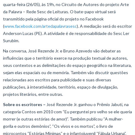
quarta-feira (26/05), às 19h, no Circuito de Autores do projeto Arte
da Palavra – Rede Sesc de Leituras. O bate-papo virtual será
transmitido pela página oficial do projeto no Facebook
(
www.facebook.com/artedapalavrasesc
). A mediação será do escritor
Anderson Lucas (PE). A atividade é de responsabilidade do Sesc Ler
Surubim.
Na conversa, José Rezende Jr. e Bruno Azevedo vão debater as
influências que o território exerce na produção textual de autores,
seus contextos e as delimitações do espaço geográfico na literatura,
sejam elas espaciais ou de memória. Também vão discutir questões
relacionadas aos escritos para publicidade e suas diversas
publicações, à interatividade, território, espaço de divulgação,
projetos literários, entre outras.
Sobre os escritores –
José Rezende Jr. ganhou o Prêmio Jabuti, na
categoria Contos em 2010 com “Eu perguntei pro velho se ele queria
morrer (e outras estórias de amor)”. Também publicou “A mulher-
gorila e outros demônios”, “Os vivos e os mortos”, o livro de
microcontos “Estórias Mínimas” e o infantojuvenil “Fábula Urbana”.