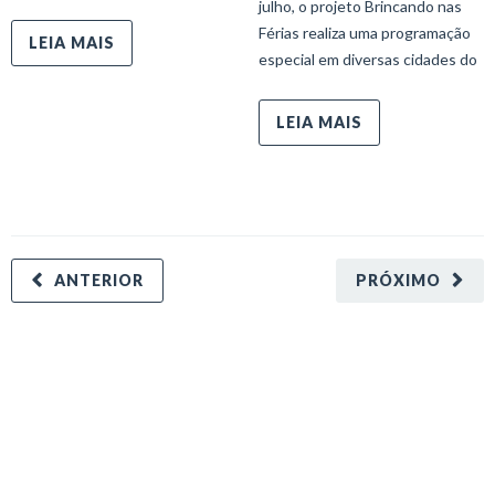
julho, o projeto Brincando nas
Férias realiza uma programação
LEIA MAIS
especial em diversas cidades do
LEIA MAIS
ANTERIOR
PRÓXIMO
minecraft modları
adana sigorta
oyun modları