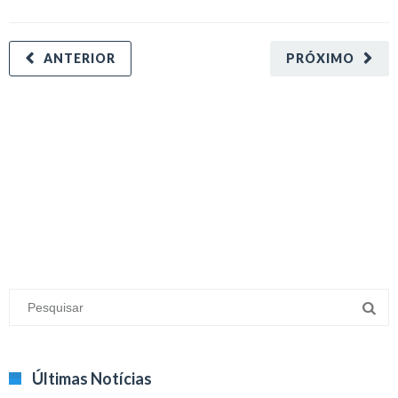
ANTERIOR
PRÓXIMO
minecraft modları
adana sigorta
oyun modları
Últimas Notícias