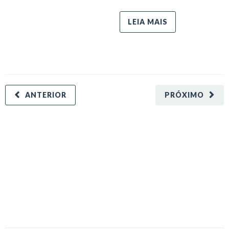
LEIA MAIS
ANTERIOR
PRÓXIMO
minecraft modları
adana sigorta
oyun modları