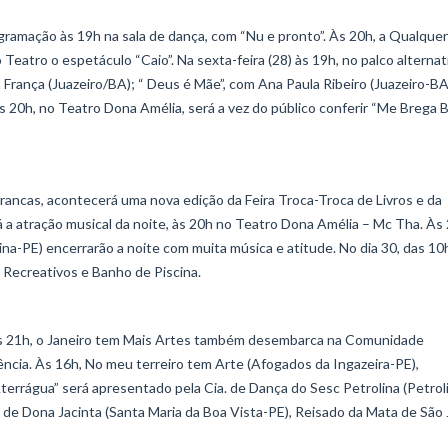
rogramação às 19h na sala de dança, com “Nu e pronto”. Às 20h, a Qualque
eatro o espetáculo “Caio”. Na sexta-feira (28) às 19h, no palco alternat
rança (Juazeiro/BA); “ Deus é Mãe”, com Ana Paula Ribeiro (Juazeiro-BA
s 20h, no Teatro Dona Amélia, será a vez do público conferir “Me Brega B
rrancas, acontecerá uma nova edição da Feira Troca-Troca de Livros e da
á a atração musical da noite, às 20h no Teatro Dona Amélia – Mc Tha. Às
ina-PE) encerrarão a noite com muita música e atitude. No dia 30, das 10
 Recreativos e Banho de Piscina.
 às 21h, o Janeiro tem Mais Artes também desembarca na Comunidade
cia. Às 16h, No meu terreiro tem Arte (Afogados da Ingazeira-PE),
errágua” será apresentado pela Cia. de Dança do Sesc Petrolina (Petrol
 de Dona Jacinta (Santa Maria da Boa Vista-PE), Reisado da Mata de São