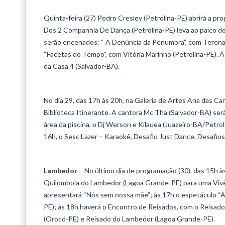
Quinta-feira (27) Pedro Cresley (Petrolina-PE) abrirá a p
Dos 2 Companhia De Dança (Petrolina-PE) leva ao palco do T
serão encenados: “ A Denúncia da Penumbra”, com Terena F
“Facetas do Tempo”, com Vitória Marinho (Petrolina-PE). À
da Casa 4 (Salvador-BA).
No dia 29, das 17h às 20h, na Galeria de Artes Ana das Ca
Biblioteca Itinerante. A cantora Mc Tha (Salvador-BA) ser
área da piscina, o Dj Werson e Kilauea (Juazeiro-BA/Petrol
16h, o Sesc Lazer – Karaokê, Desafio Just Dance, Desafios
Lambedor
– No último dia de programação (30), das 15h
Quilombola do Lambedor (Lagoa Grande-PE) para uma Vivên
apresentará “Nós sem nossa mãe”; às 17h o espetáculo “At
PE); às 18h haverá o Encontro de Reisados, com o Reisado
(Orocó-PE) e Reisado do Lambedor (Lagoa Grande-PE).