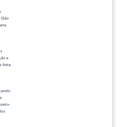
o
 (São
iana
es
ção e
-feira,
ucando:
a
azeiro-
 dos