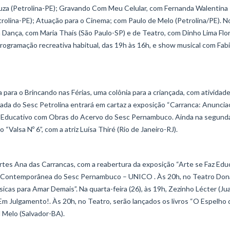
za (Petrolina-PE); Gravando Com Meu Celular, com Fernanda Walentina
rolina-PE); Atuação para o Cinema; com Paulo de Melo (Petrolina/PE). N
 Dança, com Maria Thaís (São Paulo-SP) e de Teatro, com Dinho Lima Flor
programação recreativa habitual, das 19h às 16h, e show musical com Fab
a para o Brincando nas Férias, uma colônia para a criançada, com atividad
trada do Sesc Petrolina entrará em cartaz a exposição “Carranca: Anuncia
go Educativo com Obras do Acervo do Sesc Pernambuco. Ainda na segunda
Valsa Nº 6”, com a atriz Luísa Thiré (Rio de Janeiro-RJ).
 Artes Ana das Carrancas, com a reabertura da exposição “Arte se Faz Ed
Arte Contemporânea do Sesc Pernambuco – UNICO . Às 20h, no Teatro Don
sicas para Amar Demais”. Na quarta-feira (26), às 19h, Zezinho Lécter (Ju
Em Julgamento!. Às 20h, no Teatro, serão lançados os livros “O Espelho
l Melo (Salvador-BA).