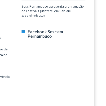
Sesc Pernambuco apresenta programação
do Festival Quariterê, em Caruaru
23 de julho de 2026
Facebook Sesc em
Pernambuco
m
ivo de
ica no
ivência