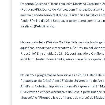
Desenho Aplicado à Tatuagem, com Morgana Caroline e Zu
(Petrolina-PE); Dança do Ventre; com Thereza Duarte (Pet
mesmo período serão realizadas Residências Artísticas em
Paulo-SP). No dia 23 o Sesc Lazer acontecerá com toda a 
Santiago (Petrolina-PE).
Na segunda-feira (24), das 9h30 às 16h, será dada a largad
aquáticas, esportivas e recreativas. Às 19h, no hall de en
Presságio”. Em seguida, às 19h30, será lançado o Catálo
às 20h no Teatro Dona Amélia, será encenado o espetáculo “
No dia 25 a programação terá início às 19h, na Galeria de
Pedagogias da Criação”, do 13º Salão Universitário de 
Amélia , o Coletivo Trippé (Petrolina-PE) apresentará “ Mú
BA) levará ao espaço alternativo do Sesc, a perf0rmance “
girassóis” e “Pirenópolis e as inhanas da morte”, de Maviae