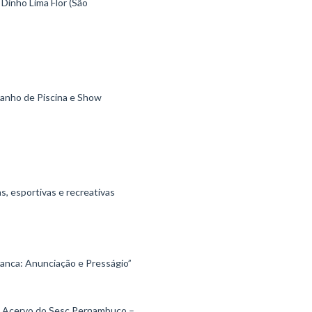
 Dinho Lima Flor (São
Banho de Piscina e Show
s, esportivas e recreativas
ranca: Anunciação e Presságio”
o Acervo do Sesc Pernambuco –