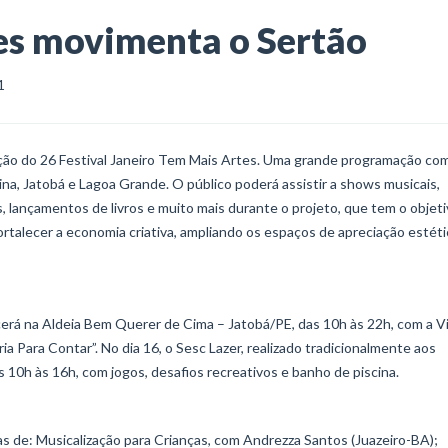
es movimenta o Sertão
1
 edição do 26 Festival Janeiro Tem Mais Artes. Uma grande programação co
ina, Jatobá e Lagoa Grande. O público poderá assistir a shows musicais,
s, lançamentos de livros e muito mais durante o projeto, que tem o objet
 fortalecer a economia criativa, ampliando os espaços de apreciação estét
ntecerá na Aldeia Bem Querer de Cima – Jatobá/PE, das 10h às 22h, com a V
a Para Contar”. No dia 16, o Sesc Lazer, realizado tradicionalmente aos
 10h às 16h, com jogos, desafios recreativos e banho de piscina.
inas de: Musicalização para Crianças, com Andrezza Santos (Juazeiro-BA);