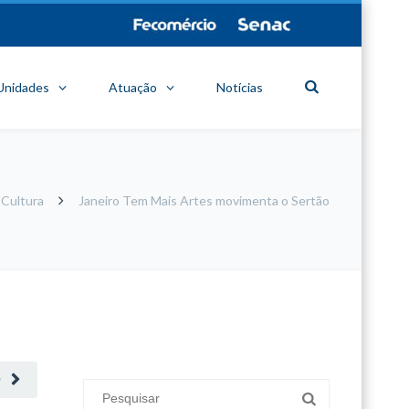
Unidades
Atuação
Notícias
Cultura
Janeiro Tem Mais Artes movimenta o Sertão
minecraft modları
adana sigorta
oyun modları
O