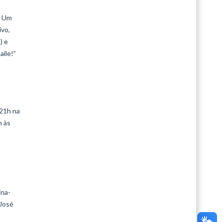
r Um
ivo,
) e
aile!”
 21h na
h às
ina-
 José