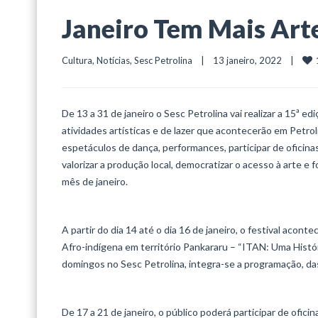
Janeiro Tem Mais Art
Cultura
, 
Notícias
, 
Sesc Petrolina
    |    13 janeiro, 2022    |    
De 13 a 31 de janeiro o Sesc Petrolina vai realizar a 15ª
atividades artísticas e de lazer que acontecerão em Petrol
espetáculos de dança, performances, participar de oficina
valorizar a produção local, democratizar o acesso à arte e
mês de janeiro.
A partir do dia 14 até o dia 16 de janeiro, o festival aco
Afro-indígena em território Pankararu – “ITAN: Uma Históri
domingos no Sesc Petrolina, integra-se a programação, das
De 17 a 21 de janeiro, o público poderá participar de ofic