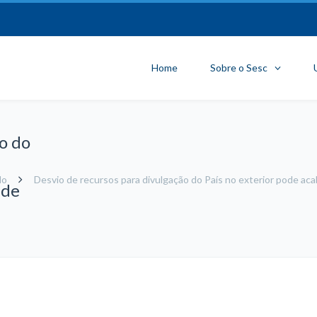
Home
Sobre o Sesc
o do
do
Desvio de recursos para divulgação do País no exterior pode ac
 de