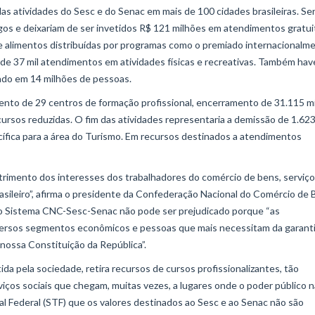
 atividades do Sesc e do Senac em mais de 100 cidades brasileiras. Se
os e deixariam de ser invetidos R$ 121 milhões em atendimentos gratui
e alimentos distribuídas por programas como o premiado internacionalm
de 37 mil atendimentos em atividades físicas e recreativas. Também have
mado em 14 milhões de pessoas.
ento de 29 centros de formação profissional, encerramento de 31.115 mi
 cursos reduzidas. O fim das atividades representaria a demissão de 1.62
cífica para a área do Turismo. Em recursos destinados a atendimentos
trimento dos interesses dos trabalhadores do comércio de bens, serviço
asileiro”, afirma o presidente da Confederação Nacional do Comércio de 
, o Sistema CNC-Sesc-Senac não pode ser prejudicado porque “as
iversos segmentos econômicos e pessoas que mais necessitam da garant
nossa Constituição da República”.
ida pela sociedade, retira recursos de cursos profissionalizantes, tão
rviços sociais que chegam, muitas vezes, a lugares onde o poder público 
l Federal (STF) que os valores destinados ao Sesc e ao Senac não são