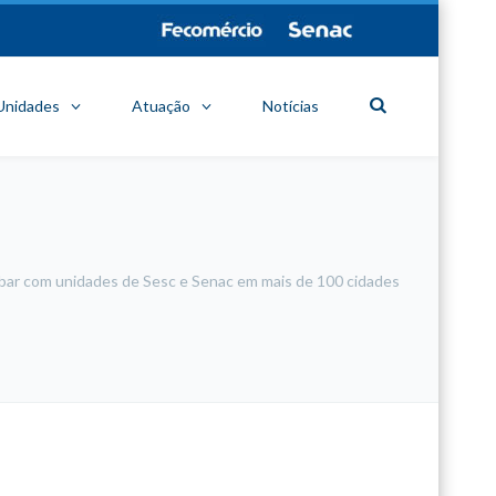
Unidades
Atuação
Notícias
abar com unidades de Sesc e Senac em mais de 100 cidades
minecraft modları
adana sigorta
oyun modları