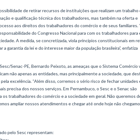
ibilidade de retirar recursos de instituições que realizam um trabalho
ção e qualificação técnica dos trabalhadores, mas também na oferta e
ocesso aos direitos dos trabalhadores do comércio e de seus familiares.
esponsabilidade do Congresso Nacional para com os trabalhadores para 
ciedade. A medida, se concretizada, viola princípios constitucionais em r
a garantia da lei e do interesse maior da população brasileira”, enfatiza
/Sesc/Senac-PE, Bernardo Peixoto, as ameaças que o Sistema Comércio
dicam não apenas as entidades, mas principalmente a sociedade, que des
ela excelência. “Além disso, corremos o sério risco de fechar unidades 
ais precisa dos nossos serviços. Em Pernambuco, o Sesc e o Senac são
ra os trabalhadores do comércio e a sociedade em geral. Não queremos d
remos ampliar nossos atendimentos e chegar até onde hoje não chegamos
onado pelo Sesc representam:
itos;