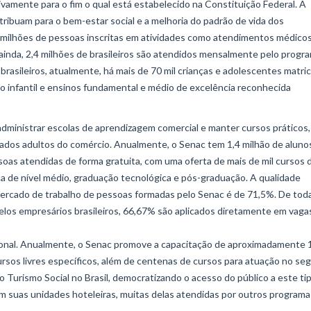
ivamente para o fim o qual está estabelecido na Constituição Federal. A
tribuam para o bem-estar social e a melhoria do padrão de vida dos
4 milhões de pessoas inscritas em atividades como atendimentos médicos
, ainda, 2,4 milhões de brasileiros são atendidos mensalmente pelo progr
rasileiros, atualmente, há mais de 70 mil crianças e adolescentes matri
 infantil e ensinos fundamental e médio de excelência reconhecida
e administrar escolas de aprendizagem comercial e manter cursos práticos,
ados adultos do comércio. Anualmente, o Senac tem 1,4 milhão de aluno
soas atendidas de forma gratuita, com uma oferta de mais de mil cursos 
ica de nível médio, graduação tecnológica e pós-graduação. A qualidade
o mercado de trabalho de pessoas formadas pelo Senac é de 71,5%. De tod
 pelos empresários brasileiros, 66,67% são aplicados diretamente em vaga
cional. Anualmente, o Senac promove a capacitação de aproximadamente 
cursos livres específicos, além de centenas de cursos para atuação no s
o Turismo Social no Brasil, democratizando o acesso do público a este ti
m suas unidades hoteleiras, muitas delas atendidas por outros programa