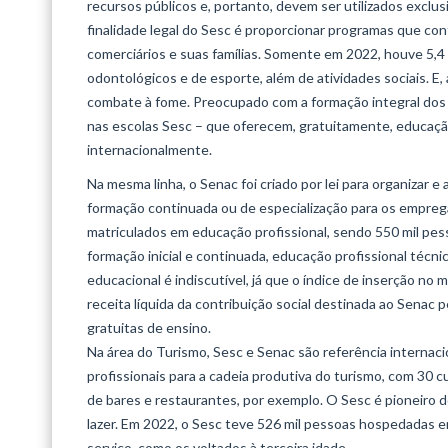
recursos públicos e, portanto, devem ser utilizados exclus
finalidade legal do Sesc é proporcionar programas que con
comerciários e suas famílias. Somente em 2022, houve 5,
odontológicos e de esporte, além de atividades sociais. E
combate à fome. Preocupado com a formação integral dos b
nas escolas Sesc – que oferecem, gratuitamente, educação
internacionalmente.
Na mesma linha, o Senac foi criado por lei para organizar 
formação continuada ou de especialização para os empreg
matriculados em educação profissional, sendo 550 mil pes
formação inicial e continuada, educação profissional técn
educacional é indiscutível, já que o índice de inserção n
receita líquida da contribuição social destinada ao Senac
gratuitas de ensino.
Na área do Turismo, Sesc e Senac são referência interna
profissionais para a cadeia produtiva do turismo, com 30 
de bares e restaurantes, por exemplo. O Sesc é pioneiro d
lazer. Em 2022, o Sesc teve 526 mil pessoas hospedadas e
serviço, como os voltados à terceira idade.