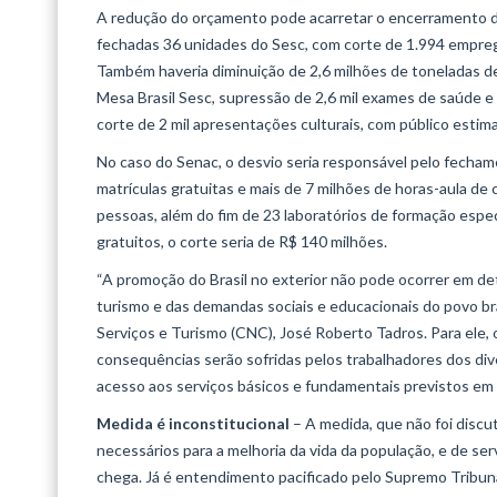
A redução do orçamento pode acarretar o encerramento das
fechadas 36 unidades do Sesc, com corte de 1.994 empreg
Também haveria diminuição de 2,6 milhões de toneladas d
Mesa Brasil Sesc, supressão de 2,6 mil exames de saúde e 
corte de 2 mil apresentações culturais, com público esti
No caso do Senac, o desvio seria responsável pelo fecham
matrículas gratuitas e mais de 7 milhões de horas-aula de
pessoas, além do fim de 23 laboratórios de formação espe
gratuitos, o corte seria de R$ 140 milhões.
“A promoção do Brasil no exterior não pode ocorrer em de
turismo e das demandas sociais e educacionais do povo br
Serviços e Turismo (CNC), José Roberto Tadros. Para ele
consequências serão sofridas pelos trabalhadores dos d
acesso aos serviços básicos e fundamentais previstos em 
Medida é inconstitucional
– A medida, que não foi discut
necessários para a melhoria da vida da população, e de se
chega. Já é entendimento pacificado pelo Supremo Tribuna