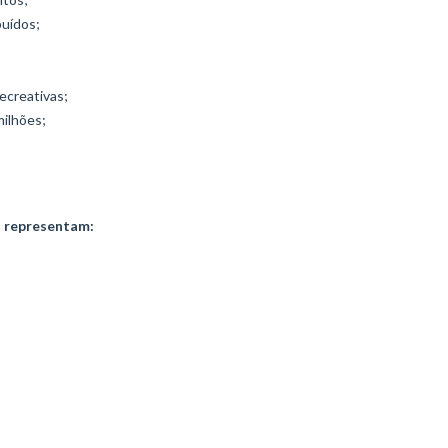
buídos;
ecreativas;
milhões;
l representam: