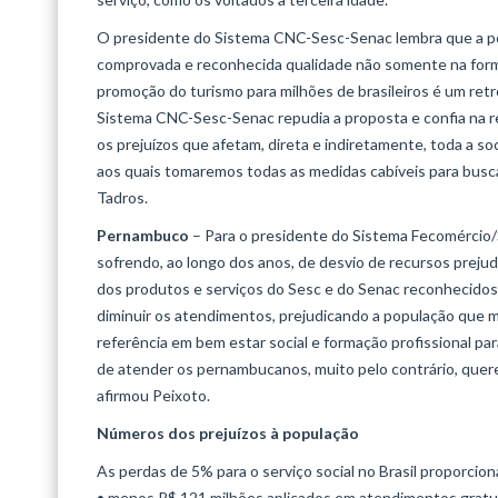
O presidente do Sistema CNC-Sesc-Senac lembra que a poss
comprovada e reconhecida qualidade não somente na forma
promoção do turismo para milhões de brasileiros é um retr
Sistema CNC-Sesc-Senac repudia a proposta e confia na r
os prejuízos que afetam, direta e indiretamente, toda a so
aos quais tomaremos todas as medidas cabíveis para buscar 
Tadros.
Pernambuco
– Para o presidente do Sistema Fecomércio
sofrendo, ao longo dos anos, de desvio de recursos preju
dos produtos e serviços do Sesc e do Senac reconhecidos p
diminuir os atendimentos, prejudicando a população que m
referência em bem estar social e formação profissional pa
de atender os pernambucanos, muito pelo contrário, que
afirmou Peixoto.
Números dos prejuízos à população
As perdas de 5% para o serviço social no Brasil proporci
• menos R$ 121 milhões aplicados em atendimentos gratu