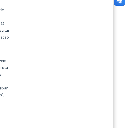
 de
 “O
evitar
elação
 vem
fruta
e
eixar
”,