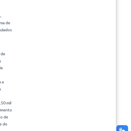
,
ama de
culados
 de
s
de
a a
s
150 mil
egmento
po de
s do