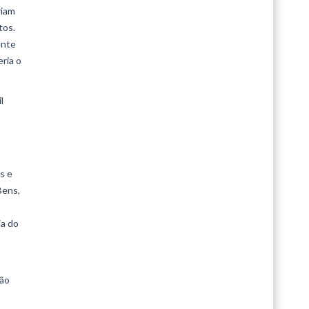
riam
tos.
ente
ria o
l
3
s e
Bens,
ia do
não