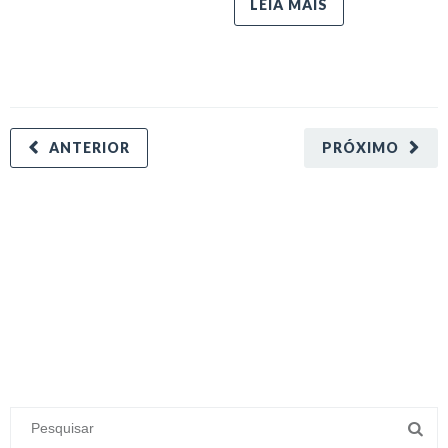
LEIA MAIS
ANTERIOR
PRÓXIMO
minecraft modları
adana sigorta
oyun modları