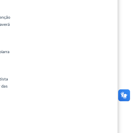
venção
haverá
biarra
tista
 das