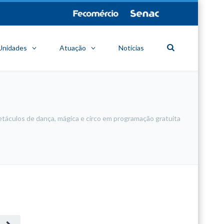
Unidades
Atuação
Notícias
táculos de dança, mágica e circo em programação gratuita
minecraft modları
adana sigorta
oyun modları