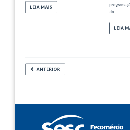
programaçã
LEIA MAIS
do
LEIA M
ANTERIOR