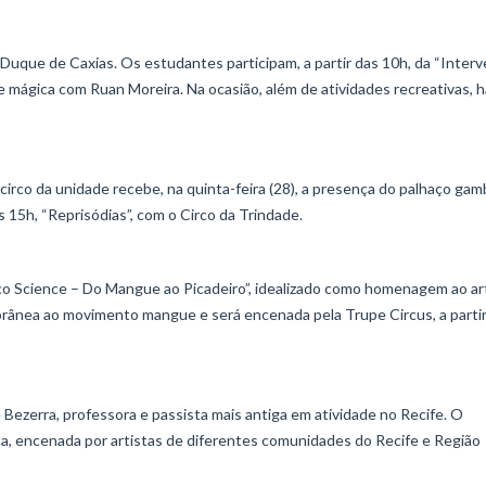
 Duque de Caxias. Os estudantes participam, a partir das 10h, da “Inter
de mágica com Ruan Moreira. Na ocasião, além de atividades recreativas, 
circo da unidade recebe, na quinta-feira (28), a presença do palhaço gam
 15h, “Reprisódias”, com o Circo da Trindade.
rco Science – Do Mangue ao Picadeiro”, idealizado como homenagem ao ar
nea ao movimento mangue e será encenada pela Trupe Circus, a partir
Bezerra, professora e passista mais antiga em atividade no Recife. O
ça, encenada por artistas de diferentes comunidades do Recife e Região