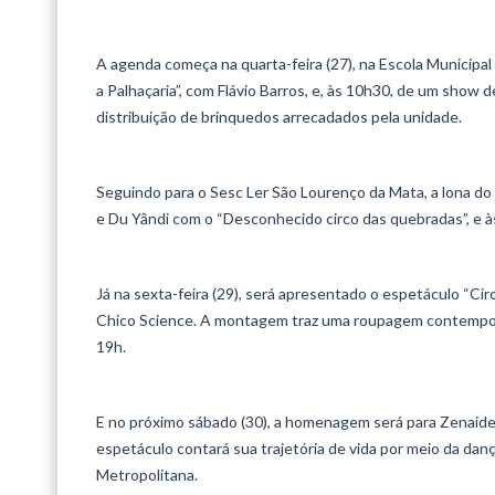
A agenda começa na quarta-feira (27), na Escola Municipal
a Palhaçaria”, com Flávio Barros, e, às 10h30, de um show 
distribuição de brinquedos arrecadados pela unidade.
Seguindo para o Sesc Ler São Lourenço da Mata, a lona do 
e Du Yândi com o “Desconhecido circo das quebradas”, e às
Já na sexta-feira (29), será apresentado o espetáculo “Ci
Chico Science. A montagem traz uma roupagem contemporâ
19h.
E no próximo sábado (30), a homenagem será para Zenaide 
espetáculo contará sua trajetória de vida por meio da dan
Metropolitana.