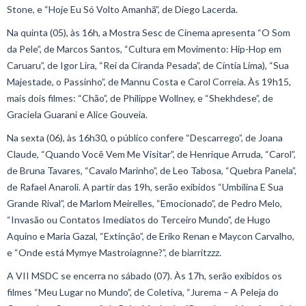
Stone, e “Hoje Eu Só Volto Amanhã”, de Diego Lacerda.
Na quinta (05), às 16h, a Mostra Sesc de Cinema apresenta “O Som
da Pele”, de Marcos Santos, “Cultura em Movimento: Hip-Hop em
Caruaru”, de Igor Lira, “Rei da Ciranda Pesada”, de Cíntia Lima), “Sua
Majestade, o Passinho”, de Mannu Costa e Carol Correia. Às 19h15,
mais dois filmes: “Chão”, de Philippe Wollney, e “Shekhdese”, de
Graciela Guarani e Alice Gouveia.
Na sexta (06), às 16h30, o público confere “Descarrego”, de Joana
Claude, “Quando Você Vem Me Visitar”, de Henrique Arruda, “Carol”,
de Bruna Tavares, “Cavalo Marinho”, de Leo Tabosa, “Quebra Panela”,
de Rafael Anaroli. A partir das 19h, serão exibidos “Umbilina E Sua
Grande Rival”, de Marlom Meirelles, “Emocionado”, de Pedro Melo,
“Invasão ou Contatos Imediatos do Terceiro Mundo”, de Hugo
Aquino e Maria Gazal, “Extinção”, de Eriko Renan e Maycon Carvalho,
e “Onde está Mymye Mastroiagnne?”, de biarritzzz.
A VII MSDC se encerra no sábado (07). Às 17h, serão exibidos os
filmes “Meu Lugar no Mundo”, de Coletiva, “Jurema – A Peleja do