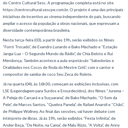
do Centro Cultural Sesc. A programação completa está no site
https://centrocultural.sescpe.com.br. O projeto é uma das principais
iniciativas de incentivo ao cinema independente do país, buscando
ampliar o acesso da população a obras nacionais, que expressam a
diversidade contemporânea brasileira.
Nesta terça-feira (03), a partir das 19h, serão exibidos os filmes
“Forró Trocado”, de Evandro Lunardo e Bako Machado e “Estação
Janga-Lua – O Segundo Mundo da Rádio”, de Chia Beloto e Rui
Mendonça. Também acontece a aula-espetáculo “Sabedorias e
Oralidades nos Cocos de Roda do Mestre Griô”, com o cantor e
compositor de samba de coco Seu Zeca do Rolete.
Já na quarta (04), às 16h30, começam as exibições inclusivas, com
LSE (Legendagem para Surdos e Ensurdecidos), dos filmes “Jurema –
A Peleja do Carcará e a Suçuarana”, de Bako Machado, “O Som da
Pele”, de Marcos Santos, “Quebra Panela”, de Rafael Anaroli e “Chão”,
de Philippe Wollney. Ao final das sessões, vai haver debate com
intérprete de libras. Já às 19h, serão exibidos “Festa Infinita”, de
Ander Beça, “De Noite, na Cama”, de Malu Rizzo, “A Volta”, de Anny