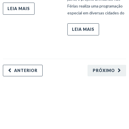
Férias realiza uma programação
LEIA MAIS
especial em diversas cidades do
LEIA MAIS
ANTERIOR
PRÓXIMO
minecraft modları
adana sigorta
oyun modları