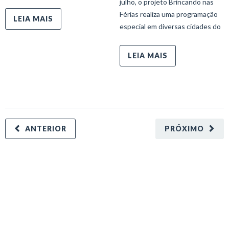
julho, o projeto Brincando nas
Férias realiza uma programação
LEIA MAIS
especial em diversas cidades do
LEIA MAIS
ANTERIOR
PRÓXIMO
minecraft modları
adana sigorta
oyun modları