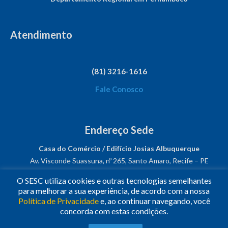
Atendimento
(81) 3216-1616
Fale Conosco
Endereço Sede
Casa do Comércio / Edifício Josias Albuquerque
Av. Visconde Suassuna, nº 265, Santo Amaro, Recife – PE
CEP: 50050-540
O SESC utiliza cookies e outras tecnologias semelhantes
CNPJ: 03.482.931/0001-61
para melhorar a sua experiência, de acordo com a nossa
Política de Privacidade
e, ao continuar navegando, você
Siga-nos!
concorda com estas condições.
© 2023
•
Todos os Direitos Reservados.
•
Conheça o
Sesc