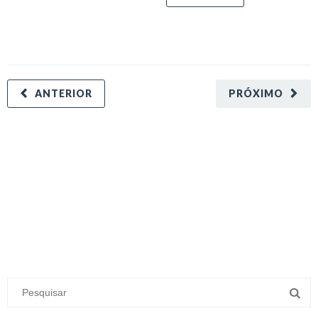
ANTERIOR
PRÓXIMO
minecraft modları
adana sigorta
oyun modları