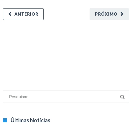
ANTERIOR
PRÓXIMO
minecraft modları
adana sigorta
oyun modları
Últimas Notícias