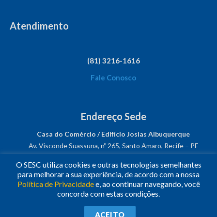
Atendimento
(81) 3216-1616
Fale Conosco
Endereço Sede
Casa do Comércio / Edifício Josias Albuquerque
Av. Visconde Suassuna, nº 265, Santo Amaro, Recife – PE
CEP: 50050-540
O SESC utiliza cookies e outras tecnologias semelhantes
CNPJ: 03.482.931/0001-61
para melhorar a sua experiência, de acordo com a nossa
Política de Privacidade
e, ao continuar navegando, você
Siga-nos!
concorda com estas condições.
© 2023
•
Todos os Direitos Reservados.
•
Conheça o
Sesc
ACEITO