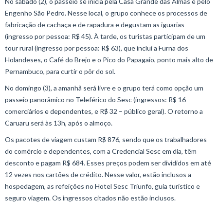
No sábado (2), o passeio se inicia pela Casa Grande das Almas e pelo
Engenho São Pedro. Nesse local, o grupo conhece os processos de
fabricação de cachaça e de rapadura e degustam as iguarias
(ingresso por pessoa: R$ 45). À tarde, os turistas participam de um
tour rural (ingresso por pessoa: R$ 63), que inclui a Furna dos
Holandeses, o Café do Brejo e o Pico do Papagaio, ponto mais alto de
Pernambuco, para curtir o pôr do sol.
No domingo (3), a amanhã será livre e o grupo terá como opção um
passeio panorâmico no Teleférico do Sesc (ingressos: R$ 16 –
comerciários e dependentes, e R$ 32 – público geral). O retorno a
Caruaru será às 13h, após o almoço.
Os pacotes de viagem custam R$ 876, sendo que os trabalhadores
do comércio e dependentes, com a Credencial Sesc em dia, têm
desconto e pagam R$ 684. Esses preços podem ser divididos em até
12 vezes nos cartões de crédito. Nesse valor, estão inclusos a
hospedagem, as refeições no Hotel Sesc Triunfo, guia turístico e
seguro viagem. Os ingressos citados não estão inclusos.