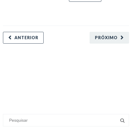
ANTERIOR
PRÓXIMO
minecraft modları
adana sigorta
oyun modları