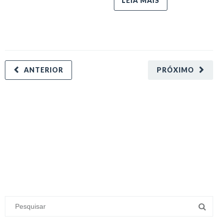
LEIA MAIS
ANTERIOR
PRÓXIMO
minecraft modları
adana sigorta
oyun modları