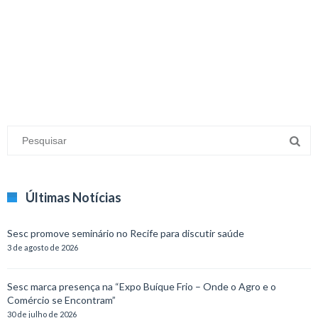
minecraft modları
adana sigorta
oyun modları
Últimas Notícias
Sesc promove seminário no Recife para discutir saúde
3 de agosto de 2026
Sesc marca presença na “Expo Buíque Frio – Onde o Agro e o
Comércio se Encontram”
30 de julho de 2026