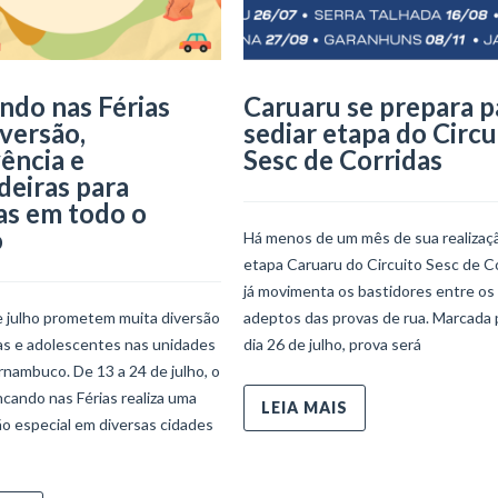
ndo nas Férias
Caruaru se prepara p
iversão,
sediar etapa do Circu
ência e
Sesc de Corridas
deiras para
as em todo o
o
Há menos de um mês de sua realizaçã
etapa Caruaru do Circuito Sesc de C
já movimenta os bastidores entre os
e julho prometem muita diversão
adeptos das provas de rua. Marcada 
ças e adolescentes nas unidades
dia 26 de julho, prova será
nambuco. De 13 a 24 de julho, o
ncando nas Férias realiza uma
LEIA MAIS
o especial em diversas cidades