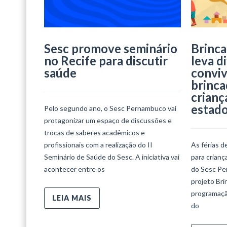
Sesc promove seminário
Brinca
no Recife para discutir
leva d
saúde
conviv
brinca
crianç
estad
Pelo segundo ano, o Sesc Pernambuco vai
protagonizar um espaço de discussões e
trocas de saberes acadêmicos e
profissionais com a realização do II
As férias d
Seminário de Saúde do Sesc. A iniciativa vai
para crian
acontecer entre os
do Sesc Per
projeto Bri
programaçã
LEIA MAIS
do