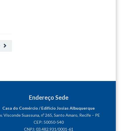
O
Endereço Sede
Casa do Comércio / Edifício Josias Albuquerque
v. Visconde Suassuna, nº 265, Santo Amaro, Recife – PE
CEP: 50050-540
CNPJ: 03.482.931/0001-61