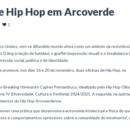
 de Hip Hop em Arcoverde
1
  
os Unidos, vem se difundido mundo afora como um símbolo da resistênci
o DJing (criação de batidas), o graffiti (expressão visual) e o breakdance
essão social, política e de identidade.
e promove, nos dias 16 e 20 de novembro, duas oficinas de Hip Hop, na
uito Breaking Itinerante Cypher Pernambuco, idealizado pelo Hip Hop Olin
 IV (Diversidade, Cultura e Periferia) 2024/2025. A segunda, na quinta
lementos do Hip Hop Arcoverdense.
omover uma prática que desenvolva a autonomia intelectual e física de q
cursos e comportamentos opressivos sobre a comunidade do movimento”, 