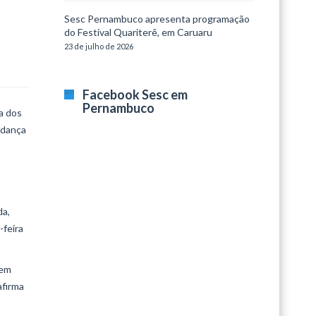
Sesc Pernambuco apresenta programação
do Festival Quariterê, em Caruaru
23 de julho de 2026
Facebook Sesc em
Pernambuco
a dos
 (dança
da,
-feira
uem
afirma