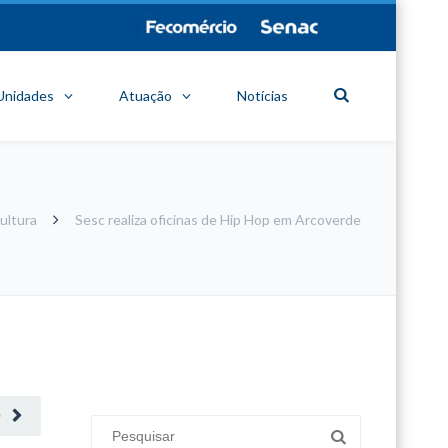
Unidades
Atuação
Notícias
ultura
Sesc realiza oficinas de Hip Hop em Arcoverde
minecraft modları
adana sigorta
oyun modları
O