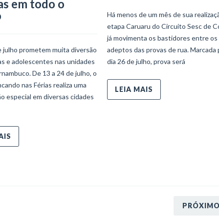
as em todo o
o
Há menos de um mês de sua realizaçã
etapa Caruaru do Circuito Sesc de C
já movimenta os bastidores entre os
e julho prometem muita diversão
adeptos das provas de rua. Marcada 
ças e adolescentes nas unidades
dia 26 de julho, prova será
nambuco. De 13 a 24 de julho, o
ncando nas Férias realiza uma
LEIA MAIS
o especial em diversas cidades
AIS
PRÓXIM