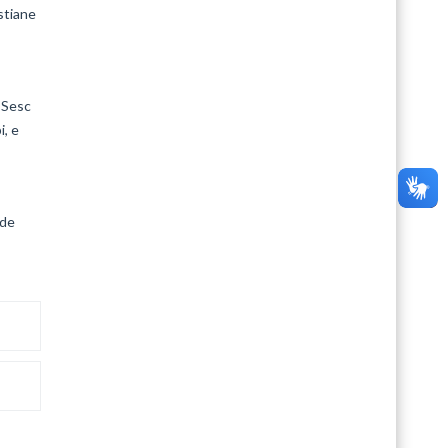
stiane
 Sesc
i, e
 de