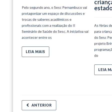
crianç
estad
Pelo segundo ano, o Sesc Pernambuco vai
protagonizar um espaço de discussões e
trocas de saberes acadêmicos e
profissionais com a realização do II
As férias d
Seminário de Saúde do Sesc. A iniciativa vai
para crian
acontecer entre os
do Sesc Per
projeto Bri
programaçã
LEIA MAIS
do
LEIA M
ANTERIOR