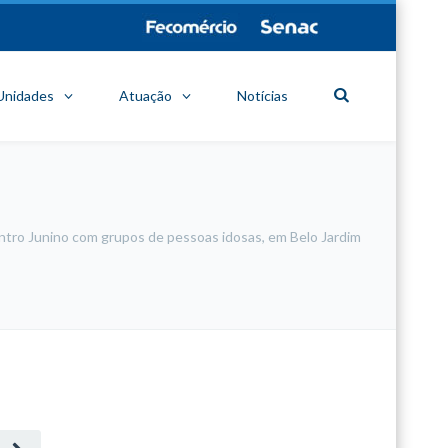
Unidades
Atuação
Notícias
ontro Junino com grupos de pessoas idosas, em Belo Jardim
minecraft modları
adana sigorta
oyun modları