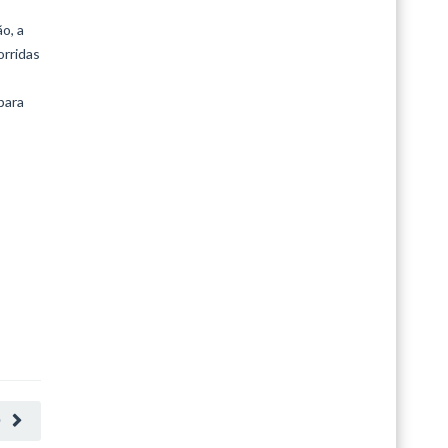
o, a
orridas
para
O