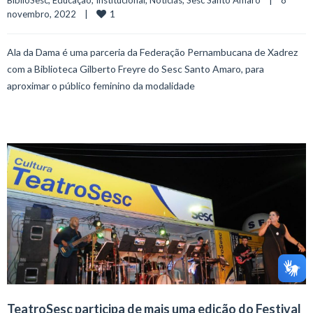
BiblioSesc
, 
Educação
, 
Institucional
, 
Notícias
, 
Sesc Santo Amaro
    |    8 
1
novembro, 2022    |    
Ala da Dama é uma parceria da Federação Pernambucana de Xadrez
com a Biblioteca Gilberto Freyre do Sesc Santo Amaro, para
aproximar o público feminino da modalidade
TeatroSesc participa de mais uma edição do Festival