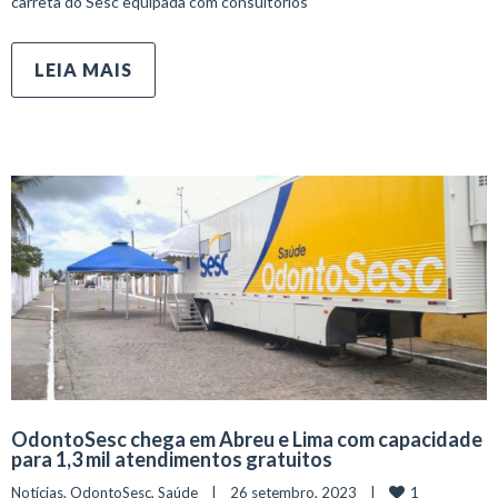
carreta do Sesc equipada com consultórios
LEIA MAIS
OdontoSesc chega em Abreu e Lima com capacidade
para 1,3 mil atendimentos gratuitos
1
Notícias
, 
OdontoSesc
, 
Saúde
    |    26 setembro, 2023    |    