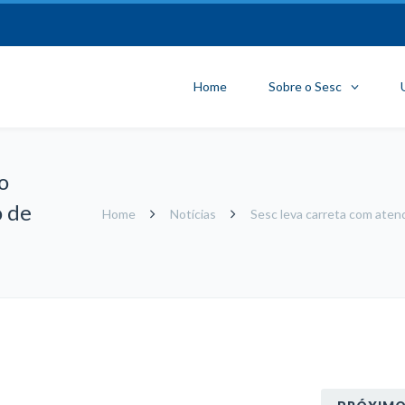
Home
Sobre o Sesc
o
o de
Home
Notícias
Sesc leva carreta com aten