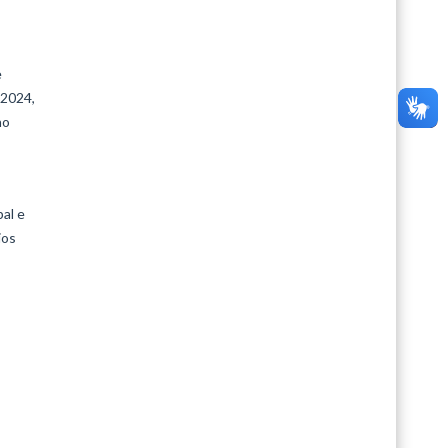
e
 2024,
ho
al e
ios