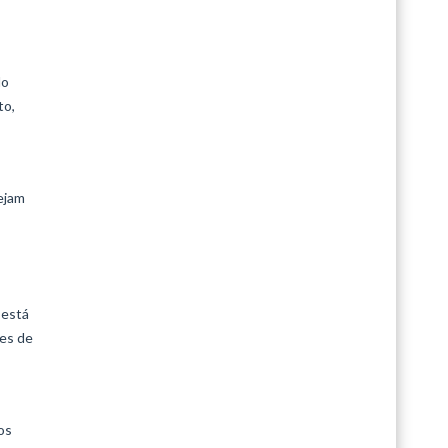
do
to,
ejam
 está
res de
os