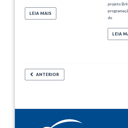
projeto Bri
programaçã
LEIA MAIS
do
LEIA M
ANTERIOR