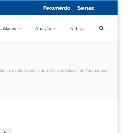
Unidades
Atuação
Notícias
dimento odontológico gratuito à população de Paranatama
minecraft modları
adana sigorta
oyun modları