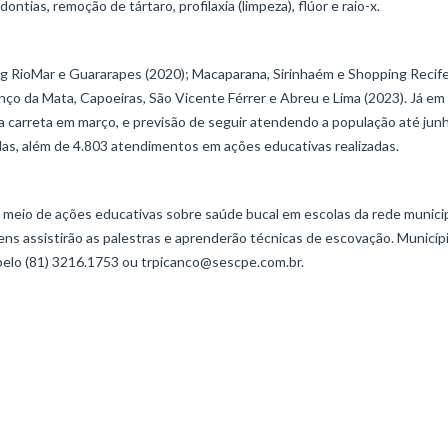
ntias, remoção de tártaro, profilaxia (limpeza), flúor e raio-x.
 RioMar e Guararapes (2020); Macaparana, Sirinhaém e Shopping Recif
nço da Mata, Capoeiras, São Vicente Férrer e Abreu e Lima (2023). Já em
a carreta em março, e previsão de seguir atendendo a população até jun
as, além de 4.803 atendimentos em ações educativas realizadas.
meio de ações educativas sobre saúde bucal em escolas da rede municip
vens assistirão as palestras e aprenderão técnicas de escovação. Municíp
 pelo (81) 3216.1753 ou trpicanco@sescpe.com.br.