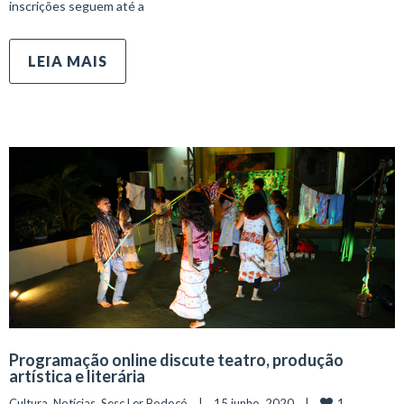
inscrições seguem até a
LEIA MAIS
Programação online discute teatro, produção
artística e literária
1
Cultura
, 
Notícias
, 
Sesc Ler Bodocó
    |    15 junho, 2020    |    