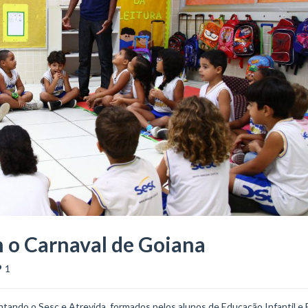
 o Carnaval de Goiana
1
intando o Sesc e Atrevida, formados pelos alunos de Educação Infantil e