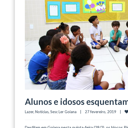
Alunos e idosos esquentam
Lazer
, 
Notícias
, 
Sesc Ler Goiana
    |    27 fevereiro, 2019    |    
Desfilam em Goiana nesta quinta-feira (28/2), os blocos P