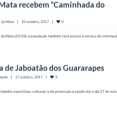
 Mata recebem “Caminhada do
0
o da Mata
    |    20 outubro, 2017    |    
da Mata (23/10), a população também terá acesso a serviço de orientaç
a de Jaboatão dos Guararapes
3
edade
    |    17 outubro, 2017    |    
ividades esportivas, culturais e de promoção à saúde até o dia 27 de out