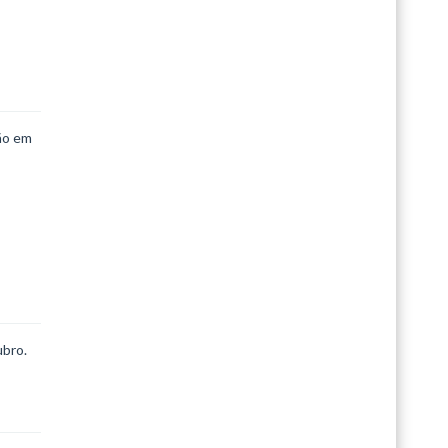
ão em
ubro.