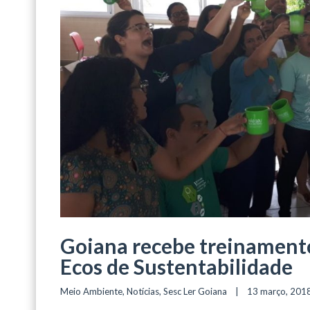
Goiana recebe treinament
Ecos de Sustentabilidade
Meio Ambiente
, 
Notícias
, 
Sesc Ler Goiana
    |    13 março, 2018  