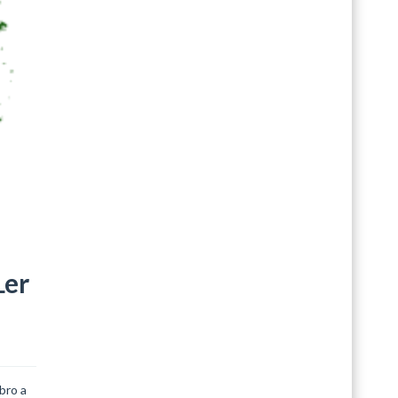
Ler
bro a