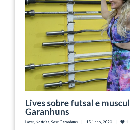
Lives sobre futsal e muscu
Garanhuns
1
Lazer
, 
Notícias
, 
Sesc Garanhuns
    |    15 junho, 2020    |    