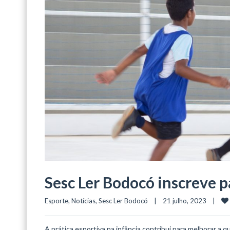
Sesc Ler Bodocó inscreve p
Esporte
, 
Notícias
, 
Sesc Ler Bodocó
    |    21 julho, 2023    |    
A prática esportiva na infância contribui para melhorar a q