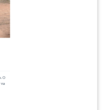
o. O
r na