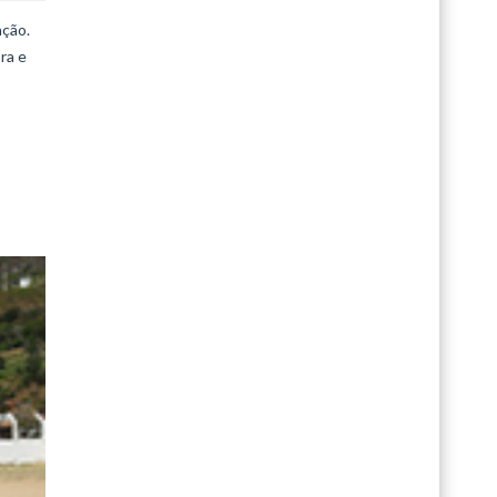
ação.
ra e