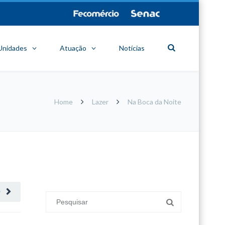
Unidades
Atuação
Notícias
Home
Lazer
Na Boca da Noite
minecraft modları
adana sigorta
oyun modları
O