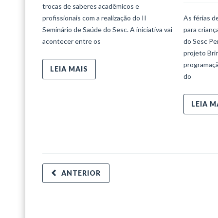
trocas de saberes acadêmicos e
profissionais com a realização do II
As férias d
Seminário de Saúde do Sesc. A iniciativa vai
para crian
acontecer entre os
do Sesc Per
projeto Bri
programaçã
LEIA MAIS
do
LEIA M
ANTERIOR