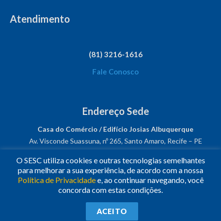
Atendimento
(81) 3216-1616
Fale Conosco
Endereço Sede
Casa do Comércio / Edifício Josias Albuquerque
Av. Visconde Suassuna, nº 265, Santo Amaro, Recife – PE
CEP: 50050-540
O SESC utiliza cookies e outras tecnologias semelhantes
CNPJ: 03.482.931/0001-61
para melhorar a sua experiência, de acordo com a nossa
Política de Privacidade
e, ao continuar navegando, você
Siga-nos!
concorda com estas condições.
© 2023
•
Todos os Direitos Reservados.
•
Conheça o
Sesc
ACEITO
Nacional