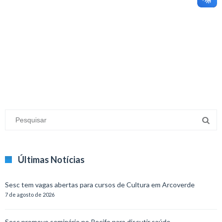
minecraft modları
adana sigorta
oyun modları
Últimas Notícias
Sesc tem vagas abertas para cursos de Cultura em Arcoverde
7 de agosto de 2026
Sesc promove seminário no Recife para discutir saúde