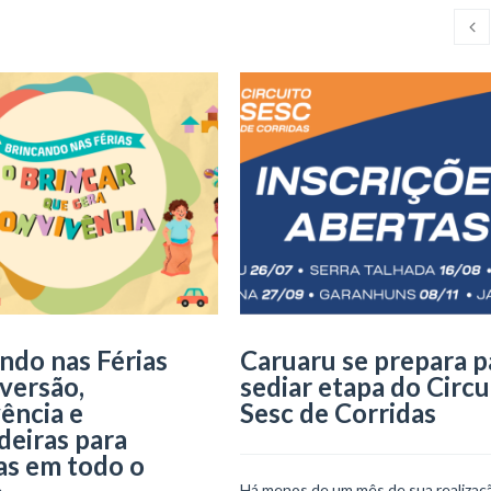
ndo nas Férias
Caruaru se prepara p
iversão,
sediar etapa do Circu
ência e
Sesc de Corridas
deiras para
as em todo o
Há menos de um mês de sua realizaçã