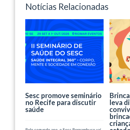
Notícias Relacionadas
Sesc promove seminário
Brinca
no Recife para discutir
leva d
saúde
conviv
brinca
crianç
Pelo segundo ano, o Sesc Pernambuco vai