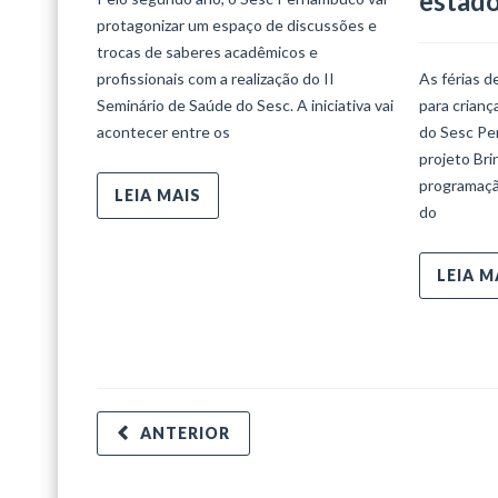
estad
protagonizar um espaço de discussões e
trocas de saberes acadêmicos e
profissionais com a realização do II
As férias d
Seminário de Saúde do Sesc. A iniciativa vai
para crian
acontecer entre os
do Sesc Per
projeto Bri
programaçã
LEIA MAIS
do
LEIA M
ANTERIOR