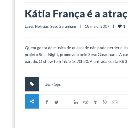
Kátia França é a atra
1
Lazer
, 
Notícias
, 
Sesc Garanhuns
    |    18 maio, 2007    |    
Quem gosta de música de qualidade não pode perder o show
projeto Sesc Night, promovido pelo Sesc Garanhuns. A ca
parado. O show tem início às 20h30. A entrada custa R$ 3 
Sem tags.