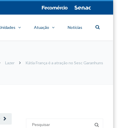
Unidades
Atuação
Notícias
Lazer
Kátia França é a atração no Sesc Garanhuns
minecraft modları
adana sigorta
oyun modları
O