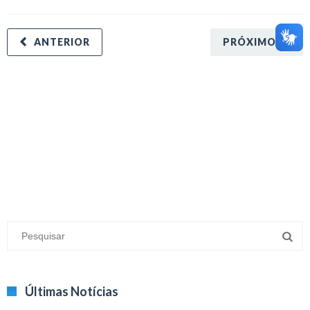
ANTERIOR
PRÓXIMO
minecraft modları
adana sigorta
oyun modları
Últimas Notícias