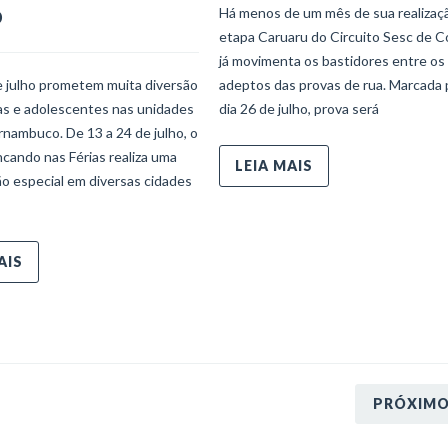
o
Há menos de um mês de sua realizaçã
etapa Caruaru do Circuito Sesc de C
já movimenta os bastidores entre os
e julho prometem muita diversão
adeptos das provas de rua. Marcada 
ças e adolescentes nas unidades
dia 26 de julho, prova será
nambuco. De 13 a 24 de julho, o
ncando nas Férias realiza uma
LEIA MAIS
o especial em diversas cidades
AIS
PRÓXIM