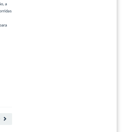
o, a
orridas
para
O