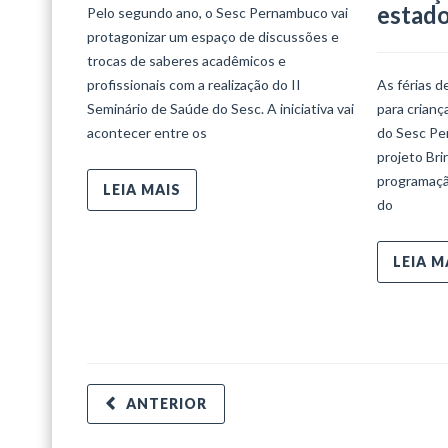
estad
Pelo segundo ano, o Sesc Pernambuco vai
protagonizar um espaço de discussões e
trocas de saberes acadêmicos e
profissionais com a realização do II
As férias d
Seminário de Saúde do Sesc. A iniciativa vai
para crian
acontecer entre os
do Sesc Per
projeto Bri
programaçã
LEIA MAIS
do
LEIA M
ANTERIOR