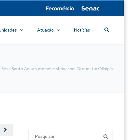
Unidades
Atuação
Notícias
Sesc Santo Amaro promove show com Orquestra Olímpia
minecraft modları
adana sigorta
oyun modları
O