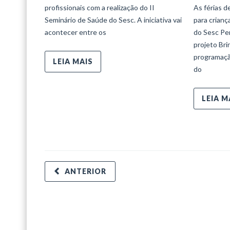
profissionais com a realização do II
As férias d
Seminário de Saúde do Sesc. A iniciativa vai
para crian
acontecer entre os
do Sesc Per
projeto Bri
programaçã
LEIA MAIS
do
LEIA M
ANTERIOR