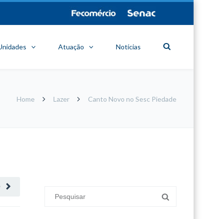
Unidades
Atuação
Notícias
Home
Lazer
Canto Novo no Sesc Piedade
minecraft modları
adana sigorta
oyun modları
O